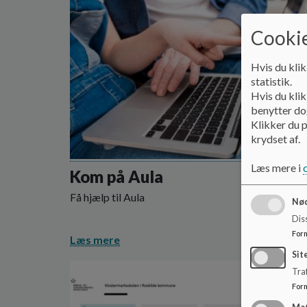
Cookie
Hvis du klik
statistik.
Hvis du klik
benytter dog
Klikker du p
krydset af.
Læs mere i
Kom på Aula
Få hjælp til Aula
Nød
Dis
For
Læs mere
Sit
Traf
For