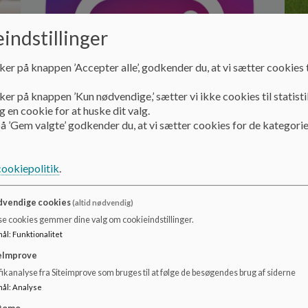
indstillinger
ker på knappen ’Accepter alle’, godkender du, at vi sætter cookies t
ker på knappen ’Kun nødvendige,’ sætter vi ikke cookies til statisti
 en cookie for at huske dit valg.
å ’Gem valgte’ godkender du, at vi sætter cookies for de kategorie
cookiepolitik
.
Følg os på Instagram
Kl
Følg os på
http
vendige cookies
(altid nødvendig)
shar
se cookies gemmer dine valg om cookieindstillinger.
mål
:
Funktionalitet
Læs mere
Læs
eImprove
ikanalyse fra Siteimprove som bruges til at følge de besøgendes brug af siderne
mål
:
Analyse