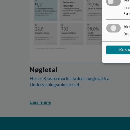
Ma
Tra
For
Akt
Brug
Kun 
Nøgletal
Her er Klostermarksskolens nøgletal fra
Undervisningsministeriet
Læs mere