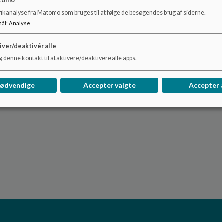
tomo
fikanalyse fra Matomo som bruges til at følge de besøgendes brug af siderne.
mål
:
Analyse
iver/deaktivér alle
 denne kontakt til at aktivere/deaktivere alle apps.
nødvendige
Accepter valgte
Accepter 