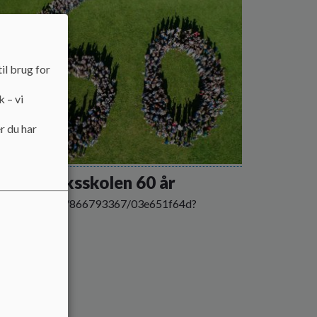
il brug for
k – vi
r du har
ostermarksskolen 60 år
s://vimeo.com/866793367/03e651f64d?
e=copy
 mere